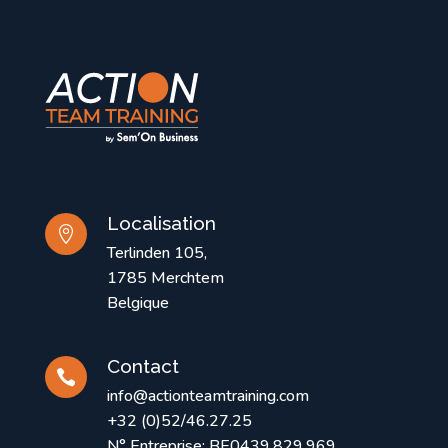
Localisation

Terlinden 105,
1785 Merchtem
Belgique
Contact

info@actionteamtraining.com
+32 (0)52/46.27.25
N° Entreprise: BE0439.829.969