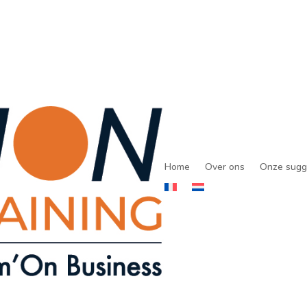
Home
Over ons
Onze sugg